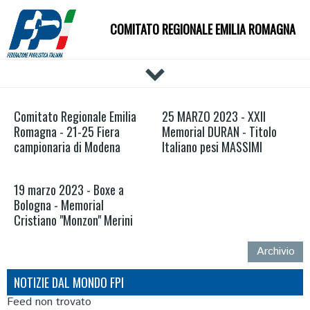
COMITATO REGIONALE EMILIA ROMAGNA
HOME
Comitato Regionale Emilia
25 MARZO 2023 - XXII
IL COMITATO
Romagna - 21-25 Fiera
Memorial DURAN - Titolo
DOCUMENTI
campionaria di Modena
Italiano pesi MASSIMI
NEWS
PALESTRE
19 marzo 2023 - Boxe a
Bologna - Memorial
TECNICI
Cristiano "Monzon" Merini
ATLETI
EVENTI
Archivio
AFFILIAZIONE E TESSERAMENTO
NOTIZIE DAL MONDO FPI
CARTE FEDERALI
Feed non trovato